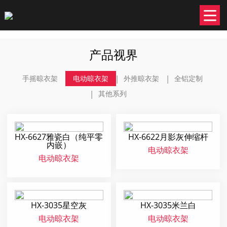
产品视界
手摇晾衣架
电动晾衣架
外推晾衣架
全铝定制
其他系列
HX-6627雅瓷白（纯平零
HX-6622月影灰伸缩杆
内嵌）
电动晾衣架
电动晾衣架
HX-3035星空灰
HX-3035米兰白
电动晾衣架
电动晾衣架