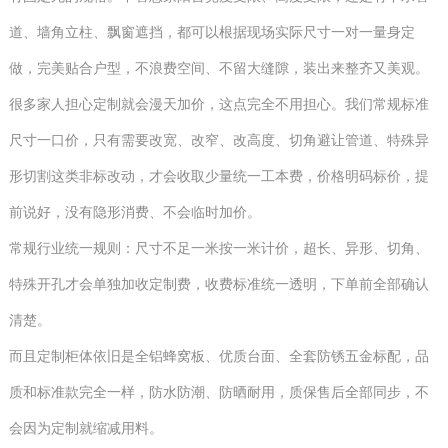
道、墙角立柱、飘窗遮挡，都可以根据现场实际尺寸一对一量身定
做，完美贴合户型，不浪费空间、不留大缝隙，装出来整齐又美观。
很多家人担心定制就会漫天加价，这点完全不用担心。我们常规标准
尺寸一口价，只有需要改宽、改窄、改高度、切角避让管道、特殊异
形切割这类非标改动，才会收取少量统一工本费，价格明码标价，提
前说好，没有隐形消费、不会临时加价。
常规行业统一规则：尺寸不足一米按一米计价，超长、异形、切角、
特殊开孔才会单独加收定制费，收费标准统一透明，下单前全部确认
清楚。
而且定制柜体依旧是全铝蜂窝板、优质台面、全套防锈五金标配，品
质和标准款完全一样，防水防潮、防晒耐用，质保售后全部同步，不
会因为定制就缩减用料。